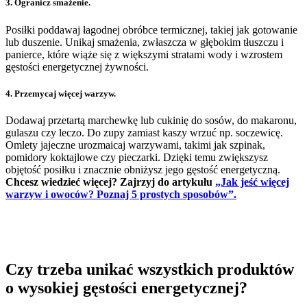
3. Ogranicz smażenie.
Posiłki poddawaj łagodnej obróbce termicznej, takiej jak gotowanie
lub duszenie. Unikaj smażenia, zwłaszcza w głębokim tłuszczu i
panierce, które wiąże się z większymi stratami wody i wzrostem
gęstości energetycznej żywności.
4. Przemycaj więcej warzyw.
Dodawaj przetartą marchewkę lub cukinię do sosów, do makaronu,
gulaszu czy leczo. Do zupy zamiast kaszy wrzuć np. soczewicę.
Omlety jajeczne urozmaicaj warzywami, takimi jak szpinak,
pomidory koktajlowe czy pieczarki. Dzięki temu zwiększysz
objętość posiłku i znacznie obniżysz jego gęstość energetyczną.
Chcesz wiedzieć więcej? Zajrzyj do artykułu
„Jak jeść więcej
warzyw i owoców? Poznaj 5 prostych sposobów”.
Czy trzeba unikać wszystkich produktów
o wysokiej gęstości energetycznej?