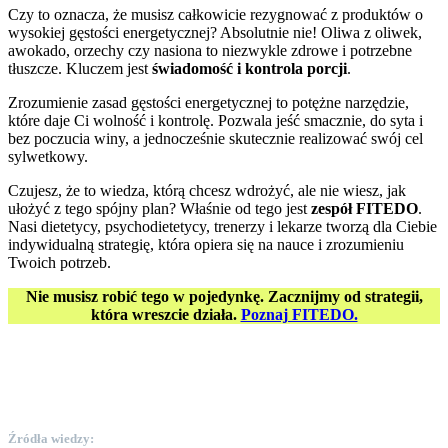
Czy to oznacza, że musisz całkowicie rezygnować z produktów o
wysokiej gęstości energetycznej? Absolutnie nie! Oliwa z oliwek,
awokado, orzechy czy nasiona to niezwykle zdrowe i potrzebne
tłuszcze. Kluczem jest
świadomość i kontrola porcji
.
Zrozumienie zasad gęstości energetycznej to potężne narzędzie,
które daje Ci wolność i kontrolę. Pozwala jeść smacznie, do syta i
bez poczucia winy, a jednocześnie skutecznie realizować swój cel
sylwetkowy.
Czujesz, że to wiedza, którą chcesz wdrożyć, ale nie wiesz, jak
ułożyć z tego spójny plan? Właśnie od tego jest
zespół FITEDO
.
Nasi dietetycy, psychodietetycy, trenerzy i lekarze tworzą dla Ciebie
indywidualną strategię, która opiera się na nauce i zrozumieniu
Twoich potrzeb.
Nie musisz robić tego w pojedynkę. Zacznijmy od strategii,
która wreszcie działa.
Poznaj FITEDO.
Źródła wiedzy: