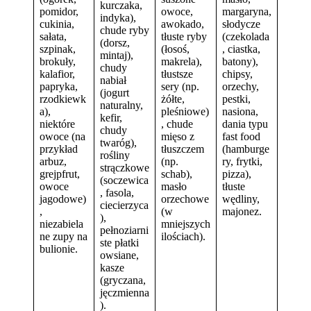
kurczaka,
pomidor,
owoce,
margaryna,
indyka),
cukinia,
awokado,
słodycze
chude ryby
sałata,
tłuste ryby
(czekolada
(dorsz,
szpinak,
(łosoś,
, ciastka,
mintaj),
brokuły,
makrela),
batony),
chudy
kalafior,
tłustsze
chipsy,
nabiał
papryka,
sery (np.
orzechy,
(jogurt
rzodkiewk
żółte,
pestki,
naturalny,
a),
pleśniowe)
nasiona,
kefir,
niektóre
, chude
dania typu
chudy
owoce (na
mięso z
fast food
twaróg),
przykład
tłuszczem
(hamburge
rośliny
arbuz,
(np.
ry, frytki,
strączkowe
grejpfrut,
schab),
pizza),
(soczewica
owoce
masło
tłuste
, fasola,
jagodowe)
orzechowe
wędliny,
ciecierzyca
,
(w
majonez.
),
niezabiela
mniejszych
pełnoziarni
ne zupy na
ilościach).
ste płatki
bulionie.
owsiane,
kasze
(gryczana,
jęczmienna
).