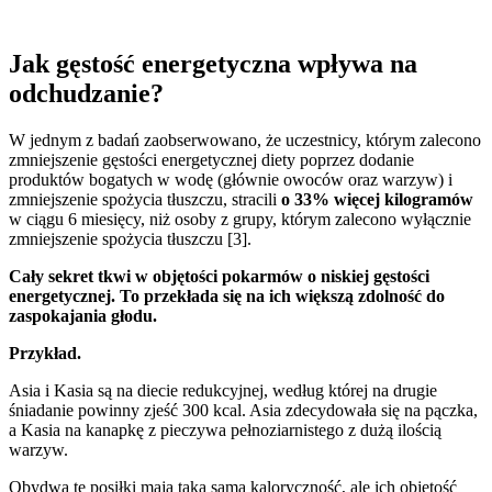
Jak gęstość energetyczna wpływa na
odchudzanie?
W jednym z badań zaobserwowano, że uczestnicy, którym zalecono
zmniejszenie gęstości energetycznej diety poprzez dodanie
produktów bogatych w wodę (głównie owoców oraz warzyw) i
zmniejszenie spożycia tłuszczu, stracili
o 33% więcej kilogramów
w ciągu 6 miesięcy, niż osoby z grupy, którym zalecono wyłącznie
zmniejszenie spożycia tłuszczu [3].
Cały sekret tkwi w objętości pokarmów o niskiej gęstości
energetycznej. To przekłada się na ich większą zdolność do
zaspokajania głodu.
Przykład.
Asia i Kasia są na diecie redukcyjnej, według której na drugie
śniadanie powinny zjeść 300 kcal. Asia zdecydowała się na pączka,
a Kasia na kanapkę z pieczywa pełnoziarnistego z dużą ilością
warzyw.
Obydwa te posiłki mają taką samą kaloryczność, ale ich objętość