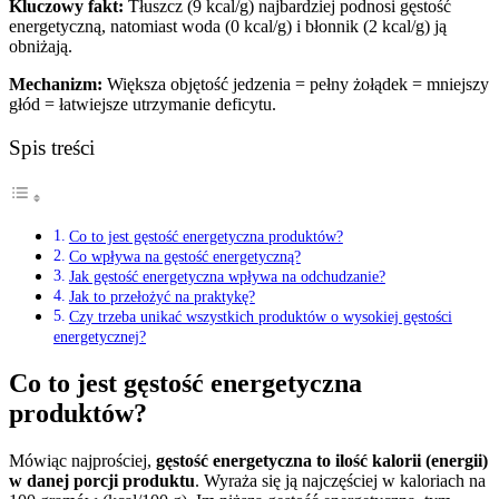
Kluczowy fakt:
Tłuszcz (9 kcal/g) najbardziej podnosi gęstość
energetyczną, natomiast woda (0 kcal/g) i błonnik (2 kcal/g) ją
obniżają.
Mechanizm:
Większa objętość jedzenia = pełny żołądek = mniejszy
głód = łatwiejsze utrzymanie deficytu.
Spis treści
Co to jest gęstość energetyczna produktów?
Co wpływa na gęstość energetyczną?
Jak gęstość energetyczna wpływa na odchudzanie?
Jak to przełożyć na praktykę?
Czy trzeba unikać wszystkich produktów o wysokiej gęstości
energetycznej?
Co to jest gęstość energetyczna
produktów?
Mówiąc najprościej,
gęstość energetyczna to ilość kalorii (energii)
w danej porcji produktu
. Wyraża się ją najczęściej w kaloriach na