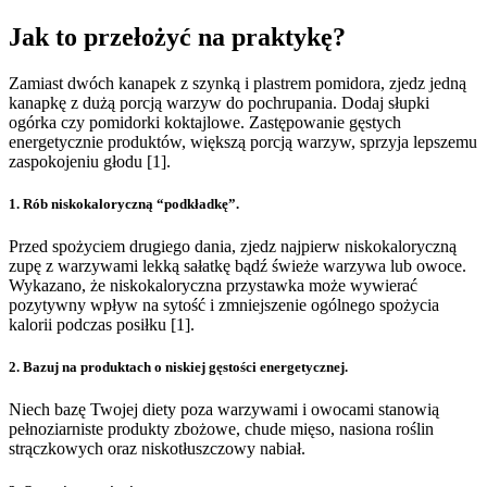
Jak to przełożyć na praktykę?
Zamiast dwóch kanapek z szynką i plastrem pomidora, zjedz jedną
kanapkę z dużą porcją warzyw do pochrupania. Dodaj słupki
ogórka czy pomidorki koktajlowe. Zastępowanie gęstych
energetycznie produktów, większą porcją warzyw, sprzyja lepszemu
zaspokojeniu głodu [1].
1. Rób niskokaloryczną “podkładkę”.
Przed spożyciem drugiego dania, zjedz najpierw niskokaloryczną
zupę z warzywami lekką sałatkę bądź świeże warzywa lub owoce.
Wykazano, że niskokaloryczna przystawka może wywierać
pozytywny wpływ na sytość i zmniejszenie ogólnego spożycia
kalorii podczas posiłku [1].
2. Bazuj na produktach o niskiej gęstości energetycznej.
Niech bazę Twojej diety poza warzywami i owocami stanowią
pełnoziarniste produkty zbożowe, chude mięso, nasiona roślin
strączkowych oraz niskotłuszczowy nabiał.