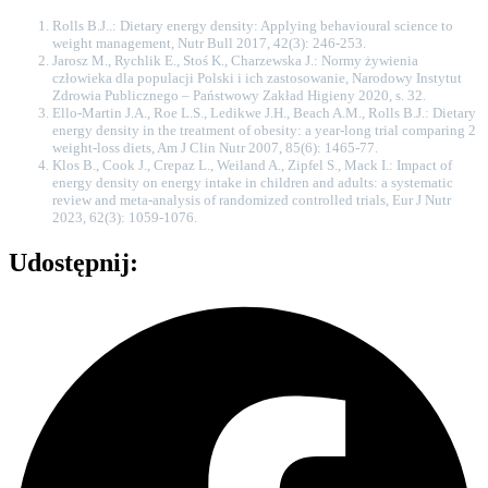
Rolls B.J..: Dietary energy density: Applying behavioural science to
weight management, Nutr Bull 2017, 42(3): 246-253.
Jarosz M., Rychlik E., Stoś K., Charzewska J.: Normy żywienia
człowieka dla populacji Polski i ich zastosowanie, Narodowy Instytut
Zdrowia Publicznego – Państwowy Zakład Higieny 2020, s. 32.
Ello-Martin J.A., Roe L.S., Ledikwe J.H., Beach A.M., Rolls B.J.: Dietary
energy density in the treatment of obesity: a year-long trial comparing 2
weight-loss diets, Am J Clin Nutr 2007, 85(6): 1465-77.
Klos B., Cook J., Crepaz L., Weiland A., Zipfel S., Mack I.: Impact of
energy density on energy intake in children and adults: a systematic
review and meta-analysis of randomized controlled trials, Eur J Nutr
2023, 62(3): 1059-1076.
Udostępnij: