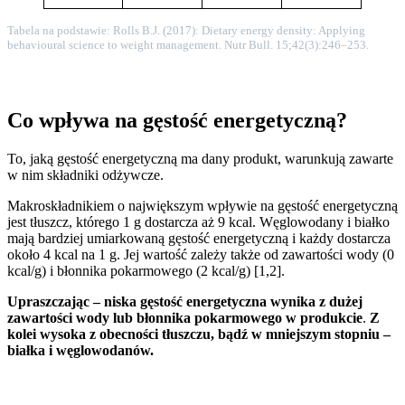
Tabela na podstawie: Rolls B.J. (2017): Dietary energy density: Applying
behavioural science to weight management. Nutr Bull. 15;42(3):246–253.
Co wpływa na gęstość energetyczną?
To, jaką gęstość energetyczną ma dany produkt, warunkują zawarte
w nim składniki odżywcze.
Makroskładnikiem o największym wpływie na gęstość energetyczną
jest tłuszcz, którego 1 g dostarcza aż 9 kcal. Węglowodany i białko
mają bardziej umiarkowaną gęstość energetyczną i każdy dostarcza
około 4 kcal na 1 g. Jej wartość zależy także od zawartości wody (0
kcal/g) i błonnika pokarmowego (2 kcal/g) [1,2].
Upraszczając – niska gęstość energetyczna wynika z dużej
zawartości wody lub błonnika pokarmowego w produkcie
.
Z
kolei wysoka z obecności tłuszczu, bądź w mniejszym stopniu –
białka i węglowodanów.