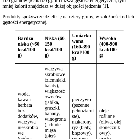
100 gramów (kcal/100 g). Im niższa gęstość energetyczna, tym
mniej kalorii znajdziesz w dużej objętości jedzenia [1].
Produkty spożywcze dzieli się na cztery grupy, w zależności od ich
gęstości energetycznej.
Umiarko
Bardzo
Niska (60-
Wysoka
wana
niska (<60
150
(400-900
(160-390
kcal/100
kcal/100
kcal/100
kcal/100
g)
g)
g)
g)
warzywa
skrobiowe
(ziemniaki,
bataty),
większość
woda,
owoców
kawa i
pieczywo
(jabłka,
herbata
(pszenne,
gruszki,
bez
pełnoziarni
oleje
banany,
dodatków,
ste),
roślinne
winogrona
warzywa
makarony,
(oliwa, olej
), chude
nieskrobio
ryż (biały,
słonecznik
mięsa
we
brązowy),
owy),
(pierś
(ogórek,
suszone
masło,