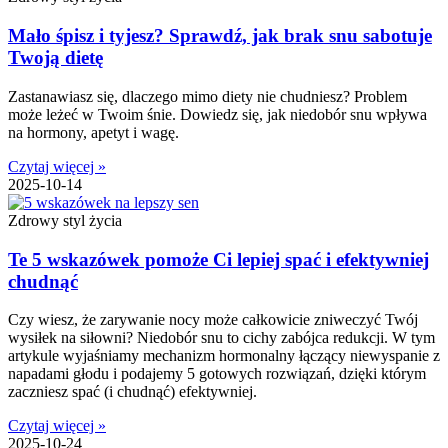
Mało śpisz i tyjesz? Sprawdź, jak brak snu sabotuje
Twoją dietę
Zastanawiasz się, dlaczego mimo diety nie chudniesz? Problem
może leżeć w Twoim śnie. Dowiedz się, jak niedobór snu wpływa
na hormony, apetyt i wagę.
Czytaj więcej »
2025-10-14
Zdrowy styl życia
Te 5 wskazówek pomoże Ci lepiej spać i efektywniej
chudnąć
Czy wiesz, że zarywanie nocy może całkowicie zniweczyć Twój
wysiłek na siłowni? Niedobór snu to cichy zabójca redukcji. W tym
artykule wyjaśniamy mechanizm hormonalny łączący niewyspanie z
napadami głodu i podajemy 5 gotowych rozwiązań, dzięki którym
zaczniesz spać (i chudnąć) efektywniej.
Czytaj więcej »
2025-10-24