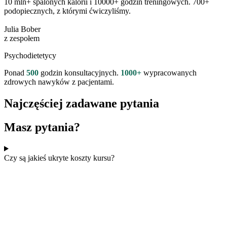
10 mln+
spalonych kalorii i
10000+
godzin treningowych.
700+
podopiecznych, z którymi ćwiczyliśmy.
Julia Bober
z zespołem
Psychodietetycy
Ponad
500
godzin konsultacyjnych.
1000+
wypracowanych
zdrowych nawyków z pacjentami.
Najczęściej zadawane pytania
Masz pytania?
Czy są jakieś ukryte koszty kursu?